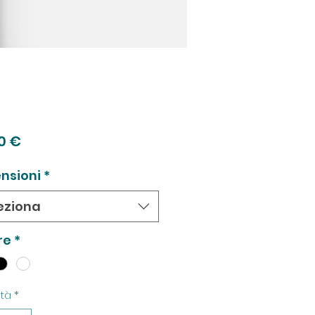
Prezzo
0 €
nsioni
*
eziona
re
*
tà
*