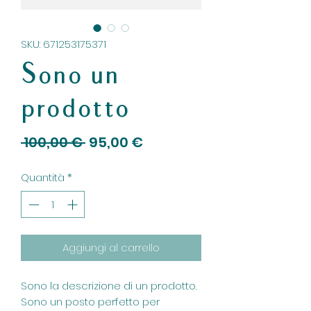
SKU: 671253175371
Sono un
prodotto
Prezzo
Prezzo
 100,00 € 
95,00 €
regolare
scontato
Quantità
*
Aggiungi al carrello
Sono la descrizione di un prodotto. 
Sono un posto perfetto per 